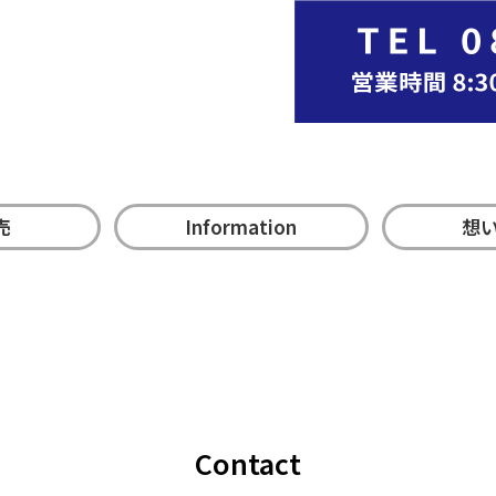
売
Information
想
Contact